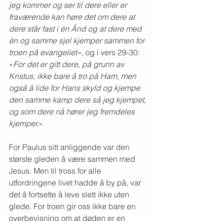
jeg kommer og ser til dere eller er 
fraværende kan høre det om dere at 
dere står fast i én Ånd og at dere med 
én og samme sjel kjemper sammen for 
troen på evangeliet»
, og i vers 29-30: 
«
For det er gitt dere, på grunn av 
Kristus, ikke bare å tro på Ham, men 
også å lide for Hans skyld og kjempe 
den samme kamp dere så jeg kjempet, 
og som dere nå hører jeg fremdeles 
kjemper.
»
For Paulus sitt anliggende var den 
største gleden å være sammen med 
Jesus. Men til tross for alle 
utfordringene livet hadde å by på, var 
det å fortsette å leve slett ikke uten 
glede. For troen gir oss ikke bare en 
overbevisning om at døden er en 