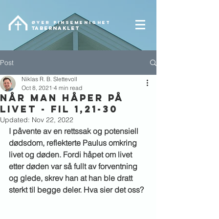
ØYER pinsemenighet
TABERNAKLET
Post
Niklas R. B. Slettevoll
Oct 8, 2021
4 min read
NÅR MAN HÅPER PÅ
LIVET - Fil 1,21-30
Updated:
Nov 22, 2022
I påvente av en rettssak og potensiell 
dødsdom, reflekterte Paulus omkring 
livet og døden. Fordi håpet om livet 
etter døden var så fullt av forventning 
og glede, skrev han at han ble dratt 
sterkt til begge deler. Hva sier det oss?