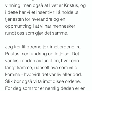
vinning, men også at livet er Kristus, og 
i dette har vi et insentiv til å holde ut i 
tjenesten for hverandre og en 
oppmuntring i at vi har mennesker 
rundt oss som gjør det samme.
Jeg tror filipperne tok imot ordene fra 
Paulus med undring og lettelse. Det 
var lys i enden av tunellen, hvor enn 
langt framme, uansett hva som ville 
komme - hvorvidt det var liv eller død. 
Slik bør også vi ta imot disse ordene. 
For deg som tror er nemlig døden er en 
vinning. Og enn så lenge kan du stå 
sammen med troende brødre og søstre 
som kjemper for å leve liv som er 
Kristus verdig. Dét er oppløftende!