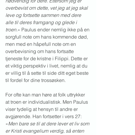
nødvendig for dere. Ettersom jeg er 
overbevist om dette, vet jeg at jeg skal 
leve og fortsette sammen med dere 
alle til deres framgang og glede i 
troen.
» Paulus ender nemlig ikke på en 
sorgfull note om hans kommende død, 
men med en håpefull note om en 
overbevisning om hans fortsatte 
tjeneste for de kristne i Filippi. Dette er 
et viktig perspektiv i livet, nemlig at du 
er villig til å sette til side ditt eget beste 
til fordel for dine trossøsken. 
For ofte kan man høre at folk uttrykker 
at troen er individualistisk. Men Paulus 
viser tydelig at hensyn til andre er 
avgjørende. Han fortsetter i vers 27: 
«
Men bare se til at dere lever et liv som 
er Kristi evangelium verdig, så enten 