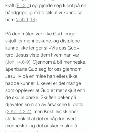
kraft (
Fil 2,7
) og gjorde seg kjent på en 
håndgripelig måte slik at vi kunne se 
ham (
Joh 1,18
).
På den måten var ikke Gud lenger 
skjult for menneskene, og disiplene 
kunne ikke lenger si «Vis oss Gud», 
fordi Jesus viste dem hvem han var 
(
Joh 14,6-9
). Gjennom å bli menneske, 
åpenbarte Gud seg for oss gjennom 
Jesu liv på en måte han ellers ikke 
hadde kunnet. Likevel er det mange 
som opplever at Gud er mer skjult enn 
de skulle ønske. Skriften peker på 
djevelen som en av årsakene til dette 
(
2 Kor 4,3-4
), men Kristi lys skinner 
sterkt nok til at det er håp for hvert 
menneske, og det ønsker kristne å 