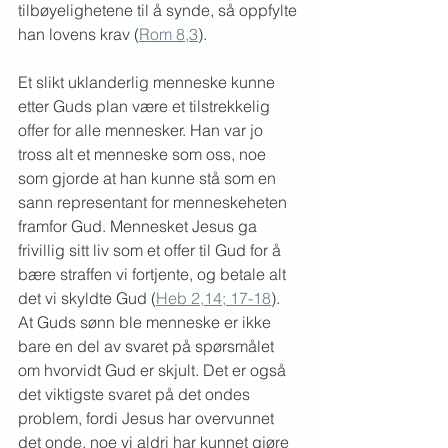
tilbøyelighetene til å synde, så oppfylte 
han lovens krav (
Rom 8,3
).
Et slikt uklanderlig menneske kunne 
etter Guds plan være et tilstrekkelig 
offer for alle mennesker. Han var jo 
tross alt et menneske som oss, noe 
som gjorde at han kunne stå som en 
sann representant for menneskeheten 
framfor Gud. Mennesket Jesus ga 
frivillig sitt liv som et offer til Gud for å 
bære straffen vi fortjente, og betale alt 
det vi skyldte Gud (
Heb 2,14; 17-18
). 
At Guds sønn ble menneske er ikke 
bare en del av svaret på spørsmålet 
om hvorvidt Gud er skjult. Det er også 
det viktigste svaret på det ondes 
problem, fordi Jesus har overvunnet 
det onde, noe vi aldri har kunnet gjøre 