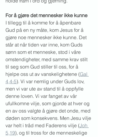
holde fram i ord og gjerning.
For å gjøre det mennesker ikke kunne
I tillegg til å komme for å åpenbare 
Gud på en ny måte, kom Jesus for å 
gjøre noe mennesker ikke kunne. Det 
står at når tiden var inne, kom Guds 
sønn som et menneske, stod i våre 
omstendigheter, med samme krav stilt 
til seg som Gud stiller til oss, for å 
hjelpe oss ut av vanskelighetene (
Gal 
4,4-5
). Vi var nemlig under Guds lov, 
men vi var ute av stand til å oppfylle 
denne loven. Vi var fanget av vår 
ufullkomne vilje, som gjorde at hver og 
en av oss valgte å gjøre det onde, med 
døden som konsekvens. Men Jesu vilje 
var helt i tråd med Faderens vilje (
Joh 
5,19
), og til tross for de menneskelige 