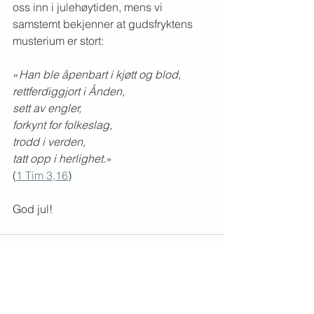
oss inn i julehøytiden, mens vi 
samstemt bekjenner at gudsfryktens 
musterium er stort:
«
Han ble åpenbart i kjøtt og blod,
rettferdiggjort i Ånden,
sett av engler,
forkynt for folkeslag,
trodd i verden,
tatt opp i herlighet.
» 
(
1 Tim 3,16
)
God jul!