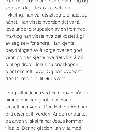
med deg, som har omsorg med deg og 
som ser deg. Jesus var selv en 
flyktning, han var utstøtt og ble hatet og 
hånet. Han visste hvordan det var å 
leve under okkupasjon av en fremmed 
makt og han visste hva det kostet å gi 
av seg selv for andre. Han kjente 
betydningen av å sørge over en god 
venn og han kjente hva det vil si å bli 
pint og drept. Jesus så ondskapen 
blant oss rett i øyet. Og han overvant 
den for oss alle, til Guds ære.
I dag sitter Jesus ved Fars høyre hånd i 
himmelens herlighet, men han er 
fortsatt nær ved at Den Hellige Ånd har 
blitt utsendt til verden. Ånden er pantet 
på arven vi skal få når Jesus kommer 
tilbake. Denne gleden kan vi ta med 