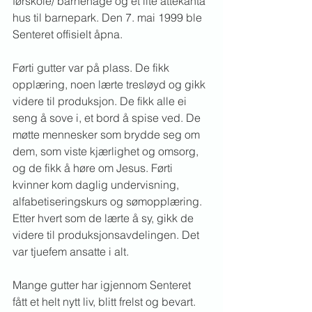
førskole/ barnehage og et lite åttekanta 
hus til barnepark. Den 7. mai 1999 ble 
Senteret offisielt åpna.
Førti gutter var på plass. De fikk 
opplæring, noen lærte tresløyd og gikk 
videre til produksjon. De fikk alle ei 
seng å sove i, et bord å spise ved. De 
møtte mennesker som brydde seg om 
dem, som viste kjærlighet og omsorg, 
og de fikk å høre om Jesus. Førti 
kvinner kom daglig undervisning, 
alfabetiseringskurs og sømopplæring. 
Etter hvert som de lærte å sy, gikk de 
videre til produksjonsavdelingen. Det 
var tjuefem ansatte i alt.
Mange gutter har igjennom Senteret 
fått et helt nytt liv, blitt frelst og bevart. 