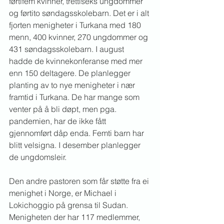
førtifem kvinner, trettiseks ungdommer 
og førtito søndagsskolebarn. Det er i alt 
fjorten menigheter i Turkana med 180 
menn, 400 kvinner, 270 ungdommer og 
431 søndagsskolebarn. I august 
hadde de kvinnekonferanse med mer 
enn 150 deltagere. De planlegger 
planting av to nye menigheter i nær 
framtid i Turkana. De har mange som 
venter på å bli døpt, men pga. 
pandemien, har de ikke fått 
gjennomført dåp enda. Femti barn har 
blitt velsigna. I desember planlegger 
de ungdomsleir.
Den andre pastoren som får støtte fra ei 
menighet i Norge, er Michael i 
Lokichoggio på grensa til Sudan. 
Menigheten der har 117 medlemmer, 