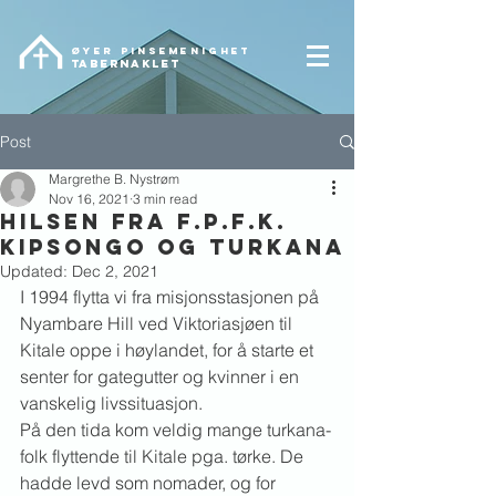
ØYER pinsemenighet
TABERNAKLET
Post
Margrethe B. Nystrøm
Nov 16, 2021
3 min read
HILSEN FRA F.P.F.K.
KIPSONGO OG TURKANA
Updated:
Dec 2, 2021
I 1994 flytta vi fra misjonsstasjonen på 
Nyambare Hill ved Viktoriasjøen til 
Kitale oppe i høylandet, for å starte et 
senter for gategutter og kvinner i en 
vanskelig livssituasjon.
På den tida kom veldig mange turkana-
folk flyttende til Kitale pga. tørke. De 
hadde levd som nomader, og for 