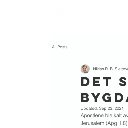
ØYER
pinsemenighet
TABERNAKLET
All Posts
Niklas R. B. Slettevo
DET 
BYGD
Updated:
Sep 23, 2021
Apostlene ble kalt av
Jerusalem (Apg 1,8).