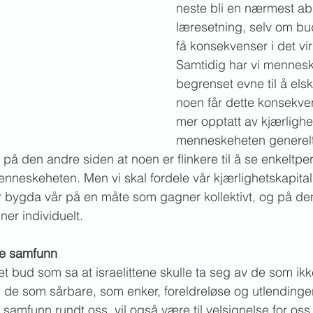
neste bli en nærmest abs
læresetning, selv om bu
få konsekvenser i det virk
Samtidig har vi mennesk
begrenset evne til å els
noen får dette konsekve
mer opptatt av kjærlighet 
menneskeheten generelt 
på den andre siden at noen er flinkere til å se enkeltp
nneskeheten. Men vi skal fordele vår kjærlighetskapital s
r bygda vår på en måte som gagner kollektivt, og på de
er individuelt.
e samfunn
et bud som sa at israelittene skulle ta seg av de som ik
g de som sårbare, som enker, foreldreløse og utlendinge
 samfunn rundt oss, vil også være til velsignelse for oss 