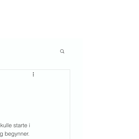
e deg på
Barn og ungdom
Misjon
Frelse
Mer
lle starte i 
ag begynner. 