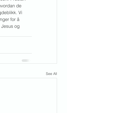
 hvordan de 
deblikk. Vi 
nger for å 
m Jesus og 
See All