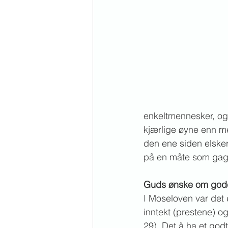
enkeltmennesker, og 
kjærlige øyne enn me
den ene siden elske
på en måte som gagn
Guds ønske om god
I Moseloven var det 
inntekt (prestene) o
29). Det å ha et godt