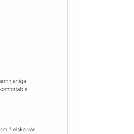
armhjertige 
 komfortable 
.
om å elske vår 