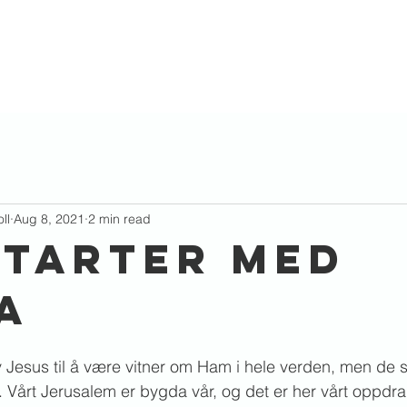
Hva skjer?
Podcast
Aktuelt
Kobl
ll
Aug 8, 2021
2 min read
STARTER MED
A
 Jesus til å være vitner om Ham i hele verden, men de sku
 Vårt Jerusalem er bygda vår, og det er her vårt oppdr