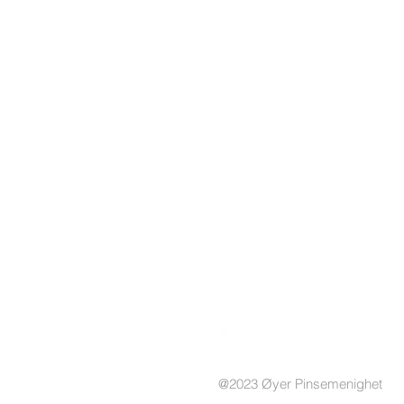
Kontakt oss
E-post:
kontakt@tabernakletoyer.no
Adresse:
Haugsgutua 5
2636 Øyer
Org.nr. 975 566 056
@2023 Øyer Pinsemenighet