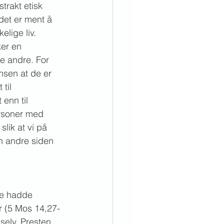
trakt etisk 
det er ment å 
elige liv. 
er en 
ke andre. For 
nsen at de er 
til 
enn til 
ersoner med 
lik at vi på 
n andre siden 
ke hadde 
r (5 Mos 14,27-
selv. Presten 