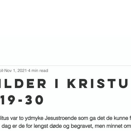
Hva skjer?
Podcast
Aktuelt
Kobl
ll
Nov 1, 2021
4 min read
LDER I KRISTU
,19-30
itus var to ydmyke Jesustroende som ga det de kunne 
 I dag er de for lengst døde og begravet, men minnet om