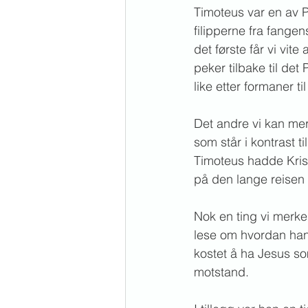
Timoteus var en av P
filipperne fra fange
det første får vi vi
peker tilbake til det
like etter formaner t
Det andre vi kan mer
som står i kontrast t
Timoteus hadde Krist
på den lange reisen f
Nok en ting vi merke
lese om hvordan han
kostet å ha Jesus so
motstand.