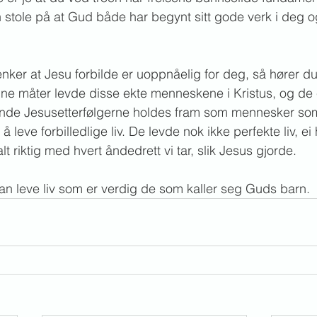
stole på at Gud både har begynt sitt gode verk i deg og
enker at Jesu forbilde er uoppnåelig for deg, så hører 
ine måter levde disse ekte menneskene i Kristus, og de e
nende Jesusetterfølgerne holdes fram som mennesker som
å leve forbilledlige liv. De levde nok ikke perfekte liv, e
alt riktig med hvert åndedrett vi tar, slik Jesus gjorde. 
kan leve liv som er verdig de som kaller seg Guds barn.