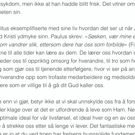
ykdom, men ikke at han hadde blitt frisk. Det vitner o
eten sin. 
tus eksemplifiserte med sine liv hvordan det ser ut når
 Kristi ydmyke sinn. Paulus skrev: «
Søsken, vær mine et
om vandrer slik, ettersom dere har oss som forbilde
» (F
istne til alle tider kan lære av dem. De lærer oss hvordan 
leder oss til oppriktig omsorg for hverandre, til tro som ho
g som gjør oss til tjenende etterfølgere, hvor vi ser på a
 hverandre opp som trofaste medarbeidere og medsoldat
re som er villige til å gå dit Gud kaller oss.
enn vi gjør, betyr ikke at vi skal unnskylde oss fra å for
ller klage over at det er utfordrende å leve som Ham. Nei
optimale ideal for vår livsførsel, et ideal hver og en av os
e å strekke oss etter så lenge vi lever. Det fantastiske m
 er jo at du ved troen har frelsens bunnsolide fundament