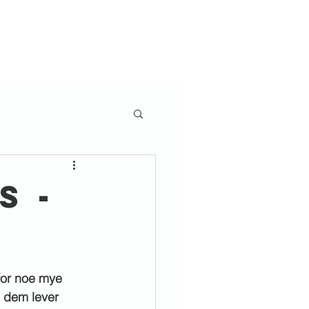
e deg på
Barn og ungdom
Misjon
Frelse
Mer
S -
for noe mye 
 dem lever 