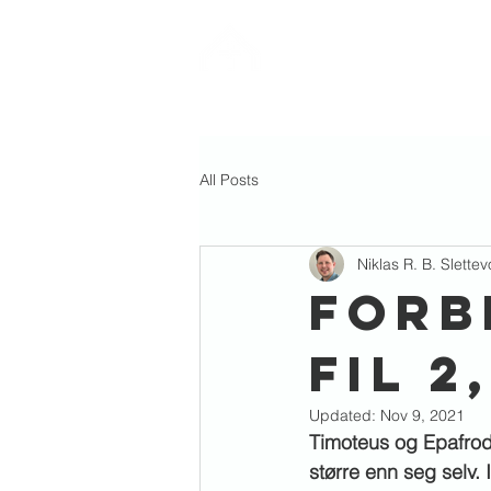
ØYER
pinsemenighet
TABERNAKLET
All Posts
Niklas R. B. Slettevo
FORBI
Fil 2
Updated:
Nov 9, 2021
Timoteus og Epafrod
større enn seg selv.