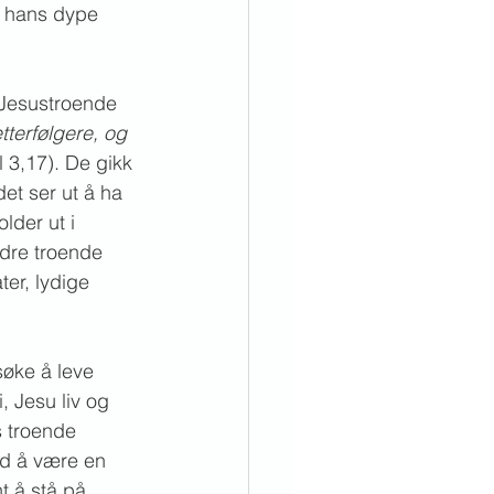
m hans dype 
 Jesustroende 
terfølgere, og 
il 3,17). De gikk 
det ser ut å ha 
lder ut i 
ndre troende 
er, lydige 
søke å leve 
, Jesu liv og 
s troende 
ed å være en 
 å stå på, 