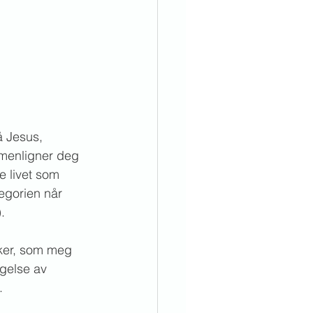
å Jesus, 
mmenligner deg 
e livet som 
egorien når 
).
ker, som meg 
lgelse av 
.