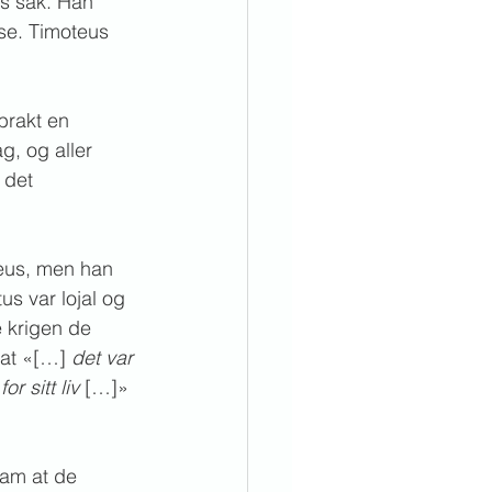
ds sak. Han 
lse. Timoteus 
brakt en 
g, og aller 
 det 
eus, men han 
s var lojal og 
 krigen de 
at «[…] 
det var 
 sitt liv
 […]» 
ham at de 