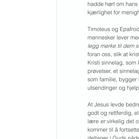
hadde hørt om hans s
kjærlighet for menigh
Timoteus og Epafrodi
mennesker lever med
legg merke til dem s
foran oss, slik at kr
Kristi sinnelag, som 
prøvelser, et sinnela
som familie, bygger
utsendinger og hjelpe
At Jesus levde bedre 
godt og rettferdig, e
lære 
er
 virkelig det 
kommer til å fortsett
deltager i Guds nåde