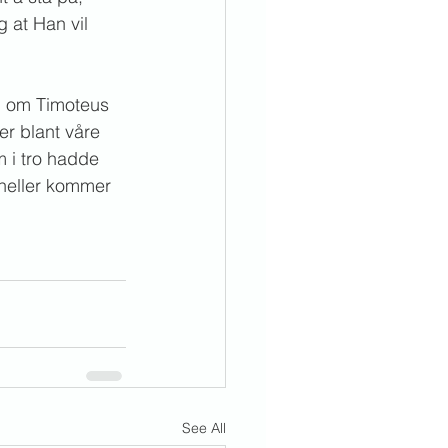
 at Han vil 
du om Timoteus 
r blant våre 
 i tro hadde 
i heller kommer 
See All