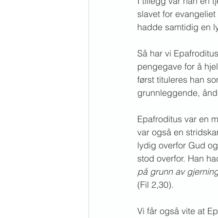
I tillegg var han en
slavet for evangelie
hadde samtidig en ly
Så har vi Epafroditu
pengegave for å hjel
først tituleres han s
grunnleggende, åndel
Epafroditus var en 
var også en stridska
lydig overfor Gud o
stod overfor. Han h
på grunn av gjerning
(Fil 2,30). 
Vi får også vite at 