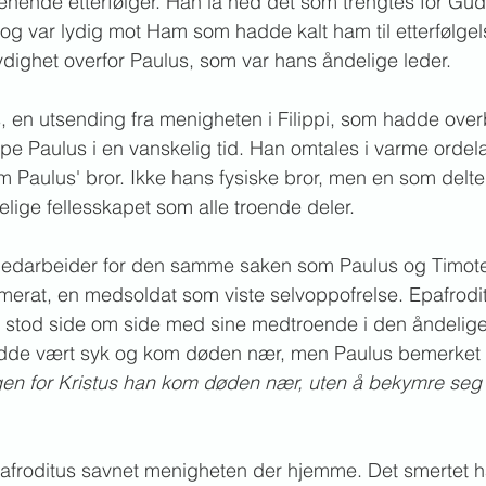
 tjenende etterfølger. Han la ned det som trengtes for Gu
t og var lydig mot Ham som hadde kalt ham til etterfølge
dighet overfor Paulus, som var hans åndelige leder.
s, en utsending fra menigheten i Filippi, som hadde over
pe Paulus i en vanskelig tid. Han omtales i varme ordela
om Paulus' bror. Ikke hans fysiske bror, men en som delte
ige fellesskapet som alle troende deler.
medarbeider for den samme saken som Paulus og Timot
merat, en medsoldat som viste selvoppofrelse. Epafroditu
g stod side om side med sine medtroende i den åndelige
adde vært syk og kom døden nær, men Paulus bemerket 
en for Kristus han kom døden nær, uten å bekymre seg for
Epafroditus savnet menigheten der hjemme. Det smertet 