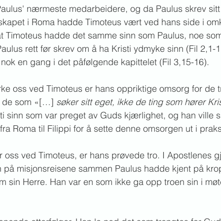
aulus' nærmeste medarbeidere, og da Paulus skrev sitt b
nskapet i Roma hadde Timoteus vært ved hans side i omkri
te at Timoteus hadde det samme sinn som Paulus, noe so
 Paulus rett før skrev om å ha Kristi ydmyke sinn (Fil 2,1-
il nok en gang i det påfølgende kapittelet (Fil 3,15-16).
ke oss ved Timoteus er hans oppriktige omsorg for de tro
il de som «[…] 
søker sitt eget, ikke de ting som hører Kris
i sinn som var preget av Guds kjærlighet, og han ville s
ra Roma til Filippi for å sette denne omsorgen ut i praks
r oss ved Timoteus, er hans prøvede tro. I Apostlenes gj
 på misjonsreisene sammen Paulus hadde kjent på kro
m sin Herre. Han var en som ikke ga opp troen sin i mø