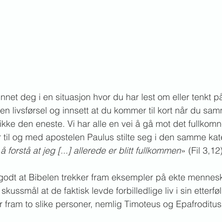
net deg i en situasjon hvor du har lest om eller tenkt p
gen livsførsel og innsett at du kommer til kort når du sa
ke den eneste. Vi har alle en vei å gå mot det fullkomn
r til og med apostelen Paulus stilte seg i den samme kat
 å forstå at jeg [...] allerede er blitt fullkommen
» (Fil 3,12
 godt at Bibelen trekker fram eksempler på ekte mennes
kussmål at de faktisk levde forbilledlige liv i sin etterfø
r fram to slike personer, nemlig Timoteus og Epafroditus