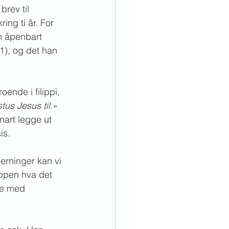
rev til 
ng ti år. For 
m åpenbart 
11), og det han 
ende i filippi, 
tus Jesus til.
» 
nart legge ut 
is.
erninger kan vi 
ppen hva det 
te med 